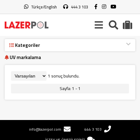
Türkçe/English
444 3 103
Kategoriler
UV markalama
1 sonuç bulundu.
Sayfa: 1 - 1
info@lazerpol.com
444 3 103
İSTEK VE ÖNERİLERİNİZ